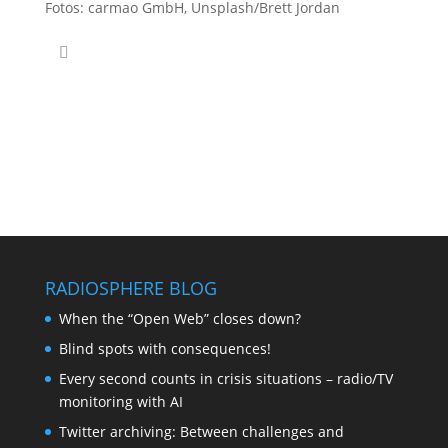
Fotos: carmao GmbH, Unsplash/Brett Jordan
RADIOSPHERE BLOG
When the “Open Web” closes down?
Blind spots with consequences!
Every second counts in crisis situations – radio/TV
monitoring with AI
Twitter archiving: Between challenges and